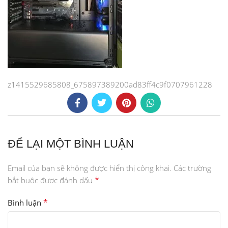
z1415529685808_675897389200ad83ff4c9f0707961228
ĐỂ LẠI MỘT BÌNH LUẬN
Email của bạn sẽ không được hiển thị công khai.
Các trường
*
bắt buộc được đánh dấu
*
Bình luận