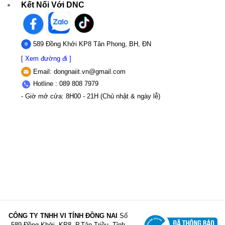
Kết Nối Với DNC
589 Đồng Khởi KP8 Tân Phong, BH, ĐN
[ Xem đường đi ]
Email:
dongnaiit.vn@gmail.com
Hotline : 089 808 7979
- Giờ mở cửa: 8H00 - 21H (Chủ nhật & ngày lễ)
CÔNG TY TNHH VI TÍNH ĐỒNG NAI
Số
589,Đồng Khởi, KP8, P.Tân Triều, Tỉnh