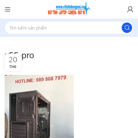
x55-pro
20
TH6