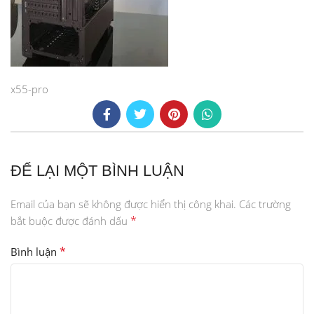
x55-pro
ĐỂ LẠI MỘT BÌNH LUẬN
Email của bạn sẽ không được hiển thị công khai.
Các trường
*
bắt buộc được đánh dấu
*
Bình luận