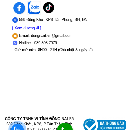
589 Đồng Khởi KP8 Tân Phong, BH, ĐN
[ Xem đường đi ]
Email:
dongnaiit.vn@gmail.com
Hotline : 089 808 7979
- Giờ mở cửa: 8H00 - 21H (Chủ nhật & ngày lễ)
CÔNG TY TNHH VI TÍNH ĐỒNG NAI
Số
589,Đồng Khởi, KP8, P.Tân Triều, Tỉnh
Đồng Nai
MST: 3603507123 Sở Kế