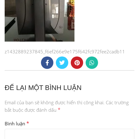
z1432889237845_f6ef266e9e175f642fc972fee2cadb11
ĐỂ LẠI MỘT BÌNH LUẬN
Email của bạn sẽ không được hiển thị công khai.
Các trường
*
bắt buộc được đánh dấu
*
Bình luận