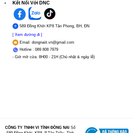
Kết Nối Với DNC
589 Đồng Khởi KP8 Tân Phong, BH, ĐN
[ Xem đường đi ]
Email:
dongnaiit.vn@gmail.com
Hotline : 089 808 7979
- Giờ mở cửa: 8H00 - 21H (Chủ nhật & ngày lễ)
CÔNG TY TNHH VI TÍNH ĐỒNG NAI
Số
589,Đồng Khởi, KP8, P.Tân Triều, Tỉnh