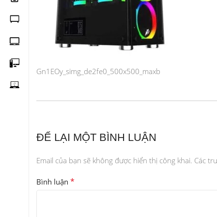
Gn1EOy_simg_de2fe0_500x500_maxb
ĐỂ LẠI MỘT BÌNH LUẬN
Email của bạn sẽ không được hiển thị công khai.
Các tr
*
Bình luận