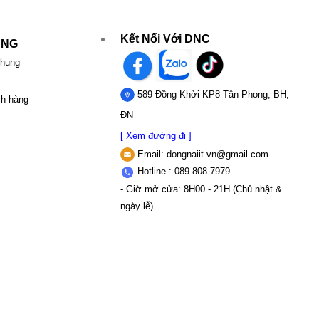
Kết Nối Với DNC
UNG
chung
589 Đồng Khởi KP8 Tân Phong, BH,
ch hàng
ĐN
[ Xem đường đi ]
Email:
dongnaiit.vn@gmail.com
Hotline : 089 808 7979
- Giờ mở cửa: 8H00 - 21H (Chủ nhật &
ngày lễ)