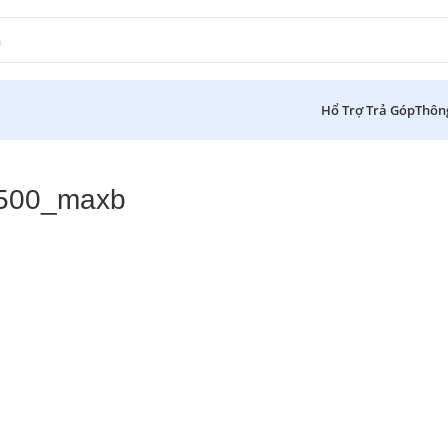
Hổ Trợ Trả Góp
Thôn
500_maxb