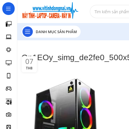
DANH MỤC SẢN PHẨM
Gn1EOy_simg_de2fe0_500x
07
TH8