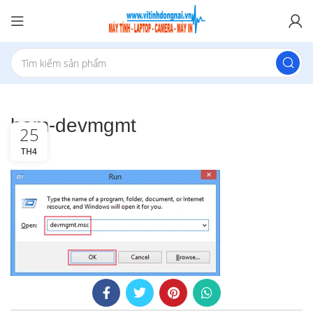
bam-devmgmt
25
TH4