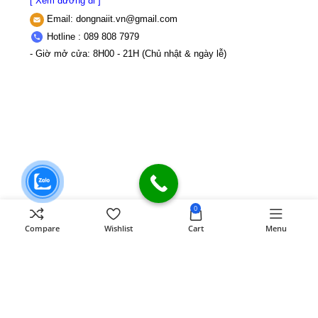
[ Xem đường đi ]
Email:
dongnaiit.vn@gmail.com
Hotline : 089 808 7979
- Giờ mở cửa: 8H00 - 21H (Chủ nhật & ngày lễ)
0
CÔNG TY TNHH VI TÍNH ĐỒNG NAI
Số
Compare
Wishlist
Cart
Menu
589,Đồng Khởi, KP8, P.Tân Triều, Tỉnh
Đồng Nai
MST: 3603507123 Sở Kế
hoạch và Đầu tư Tỉnh Đồng Nai cấp ngày
22/11/2017
Điện thoại: 089 808 7979
Mail:
dongnaiit.vn@gmail.com
Copyright
Vi Tính Đồng Nai
@
DONGNAICOMPUTER
.