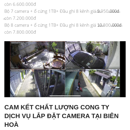
còn 6.600.000đ
Bộ 7 camera + ổ cứng 1TB+ Đầu ghi 8 kênh giá ̶9̶.̶950.̶0̶0̶0̶đ̶
̶còn 7.200.000đ
Bộ 8 camera + ổ cứng 1TB+ Đầu ghi 8 kênh giá 1̶0̶.̶800.̶0̶0̶0̶đ̶
còn 7.800.000đ
CAM KẾT CHẤT LƯỢNG CONG TY
DỊCH VỤ LẮP ĐẶT CAMERA TẠI BIÊN
HOÀ