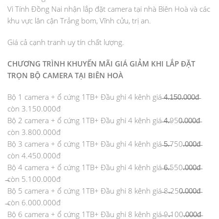
Vi Tính Đồng Nai nhận lắp đặt camera tại nhà Biên Hoà và các
khu vực lân cận Trảng bom, Vĩnh cửu, trị an.
Giá cả cạnh tranh uy tín chất lượng.
CHƯƠNG TRÌNH KHUYẾN MÃI GIÁ GIẢM KHI LẮP ĐẶT
TRỌN BỘ CAMERA TẠI BIÊN HOÀ
Bộ 1 camera + ổ cứng 1TB+ Đầu ghi 4 kênh giá ̶4̶̶.̶̶1̶̶5̶̶0̶̶.̶̶0̶̶0̶̶0̶̶đ̶
còn 3.150.000đ
Bộ 2 camera + ổ cứng 1TB+ Đầu ghi 4 kênh giá ̶4̶.̶950̶.̶0̶0̶0̶đ̶
còn 3.800.000đ
Bộ 3 camera + ổ cứng 1TB+ Đầu ghi 4 kênh giá ̶5̶.̶750.̶0̶0̶0̶đ̶
còn 4.450.000đ
Bộ 4 camera + ổ cứng 1TB+ Đầu ghi 4 kênh giá ̶6̶.̶550.̶0̶0̶0̶đ̶
̶còn 5.100.000đ
Bộ 5 camera + ổ cứng 1TB+ Đầu ghi 8 kênh giá ̶8.̶250̶.̶0̶0̶0̶đ̶
̶còn 6.000.000đ
Bộ 6 camera + ổ cứng 1TB+ Đầu ghi 8 kênh giá ̶9.̶100.̶0̶0̶0̶đ̶