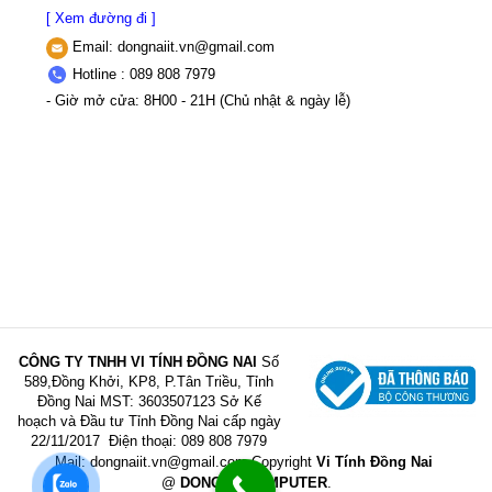
[ Xem đường đi ]
Email:
dongnaiit.vn@gmail.com
Hotline : 089 808 7979
- Giờ mở cửa: 8H00 - 21H (Chủ nhật & ngày lễ)
CÔNG TY TNHH VI TÍNH ĐỒNG NAI
Số
589,Đồng Khởi, KP8, P.Tân Triều, Tỉnh
Đồng Nai
MST: 3603507123 Sở Kế
hoạch và Đầu tư Tỉnh Đồng Nai cấp ngày
22/11/2017
Điện thoại: 089 808 7979
Mail:
dongnaiit.vn@gmail.com
Copyright
Vi Tính Đồng Nai
@
DONGNAICOMPUTER
.