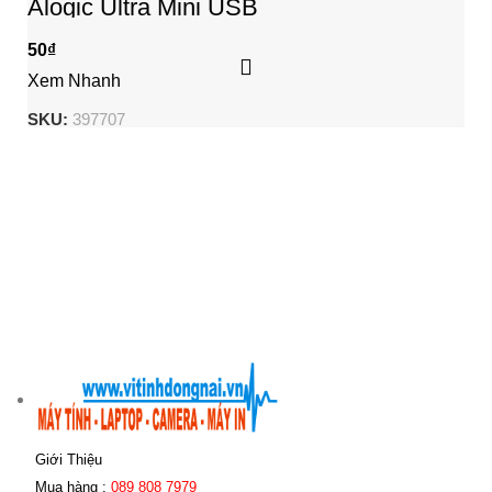
Alogic Ultra Mini USB
50
₫
Xem Nhanh
SKU:
397707
Giới Thiệu
Mua hàng :
089 808 7979