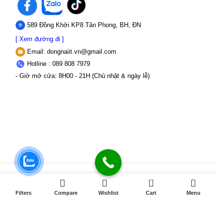
589 Đồng Khởi KP8 Tân Phong, BH, ĐN
[ Xem đường đi ]
Email:
dongnaiit.vn@gmail.com
Hotline : 089 808 7979
- Giờ mở cửa: 8H00 - 21H (Chủ nhật & ngày lễ)
0
CÔNG TY TNHH VI TÍNH ĐỒNG NAI
Số
Filters
Compare
Wishlist
Cart
Menu
589,Đồng Khởi, KP8, P.Tân Triều, Tỉnh Đồng Nai
MST: 3603507123 Sở
Kế hoạch và Đầu tư Tỉnh Đồng Nai cấp ngày 22/11/2017
Điện thoại: