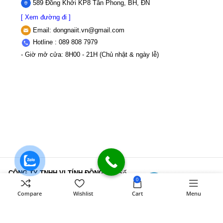
589 Đồng Khởi KP8 Tân Phong, BH, ĐN
[ Xem đường đi ]
Email:
dongnaiit.vn@gmail.com
Hotline : 089 808 7979
- Giờ mở cửa: 8H00 - 21H (Chủ nhật & ngày lễ)
CÔNG TY TNHH VI TÍNH ĐỒNG NAI
Số
0
589,Đồng Khởi, KP8, P.Tân Triều, Tỉnh
Đồng Nai
MST: 3603507123 Sở Kế
Compare
Wishlist
Cart
Menu
hoạch và Đầu tư Tỉnh Đồng Nai cấp ngày
22/11/2017
Điện thoại: 089 808 7979
Mail:
dongnaiit.vn@gmail.com
Copyright
Vi Tính Đồng Nai