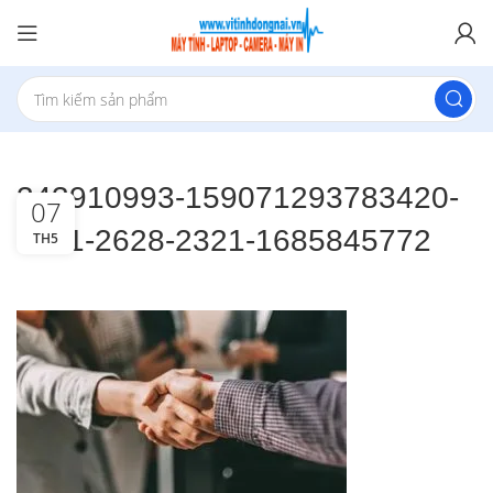
343910993-159071293783420-
07
7411-2628-2321-1685845772
TH5