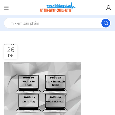
1-2
26
TH4