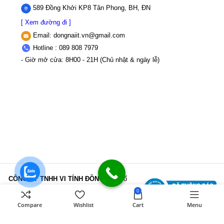
589 Đồng Khởi KP8 Tân Phong, BH, ĐN
[ Xem đường đi ]
Email:
dongnaiit.vn@gmail.com
Hotline : 089 808 7979
- Giờ mở cửa: 8H00 - 21H (Chủ nhật & ngày lễ)
CÔNG TY TNHH VI TÍNH ĐỒNG NAI
Số
589,Đồng Khởi, KP8, P.Tân Triều, Tỉnh
0
Đồng Nai
MST: 3603507123 Sở Kế
Compare
Wishlist
Cart
Menu
hoạch và Đầu tư Tỉnh Đồng Nai cấp ngày
22/11/2017
Điện thoại: 089 808 7979