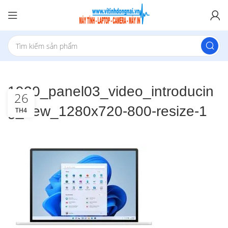
1920_panel03_video_introducin
26
g_new_1280x720-800-resize-1
TH4