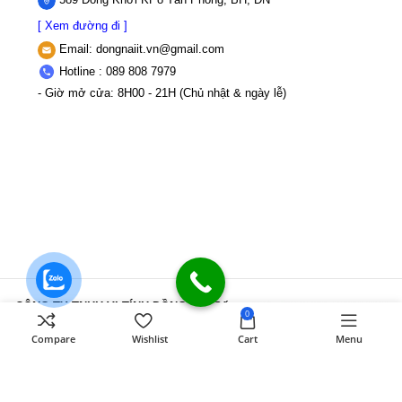
[ Xem đường đi ]
Email:
dongnaiit.vn@gmail.com
Hotline : 089 808 7979
- Giờ mở cửa: 8H00 - 21H (Chủ nhật & ngày lễ)
CÔNG TY TNHH VI TÍNH ĐỒNG NAI
Số
0
589,Đồng Khởi, KP8, P.Tân Triều, Tỉnh
Compare
Wishlist
Cart
Menu
Đồng Nai
MST: 3603507123 Sở Kế
hoạch và Đầu tư Tỉnh Đồng Nai cấp ngày
22/11/2017
Điện thoại: 089 808 7979
Mail:
dongnaiit.vn@gmail.com
Copyright
Vi Tính Đồng Nai