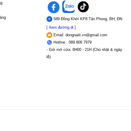
ng
hàng
589 Đồng Khởi KP8 Tân Phong, BH, ĐN
[ Xem đường đi ]
Email:
dongnaiit.vn@gmail.com
Hotline : 089 808 7979
- Giờ mở cửa: 8H00 - 21H (Chủ nhật & ngày
lễ)