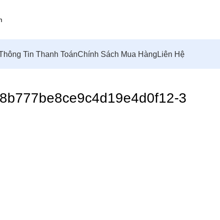
Thông Tin Thanh Toán
Chính Sách Mua Hàng
Liên Hệ
8b777be8ce9c4d19e4d0f12-3