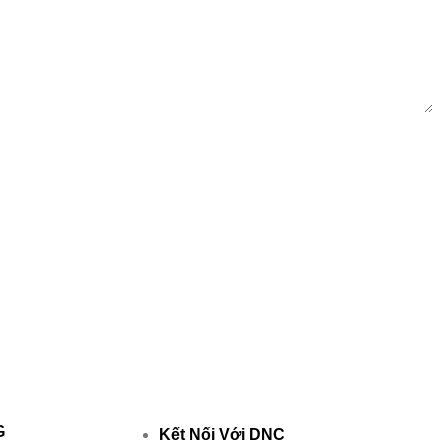
G
Kết Nối Với DNC