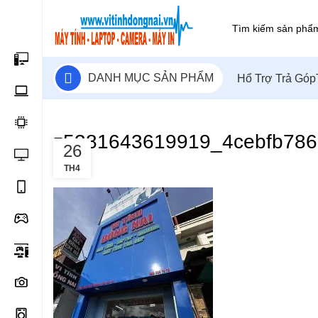
DANH MỤC SẢN PHẨM
Hổ Trợ Trả Góp
z5381643619919_4cebfb786
26
TH4