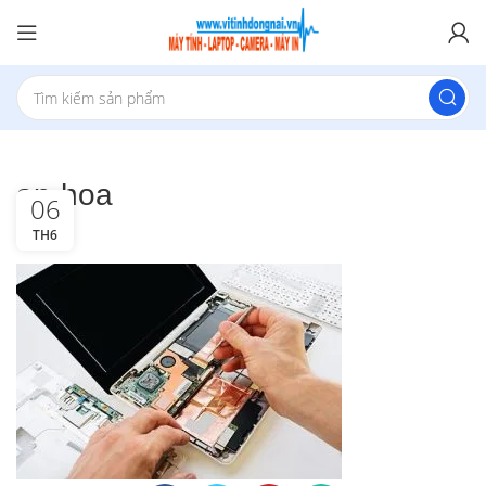
an-hoa
06
TH6