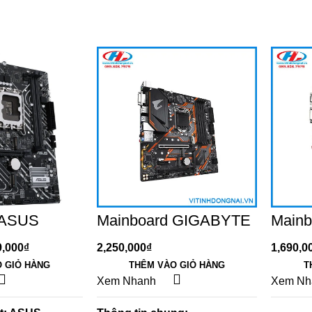
 ASUS
Mainboard GIGABYTE
Mainb
DDR4
B365M AORUS ELITE
H410M
(Intel B365, Socket
H410,
9,000
₫
2,250,000
₫
1,690,0
1151, m-ATX, 4 khe
ATX, 
 GIỎ HÀNG
THÊM VÀO GIỎ HÀNG
T
RAM DDR4)
DDR4
Xem Nhanh
Xem Nh