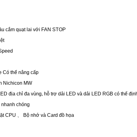
đầu cắm quạt lai với FAN STOP
ệt
sSpeed
e Có thể nâng cấp
h Nichicon MW
ED địa chỉ đa vùng, hỗ trợ dải LED và dải LED RGB có thể định
và nhanh chóng
đặt CPU 、 Bộ nhớ và Card đồ họa