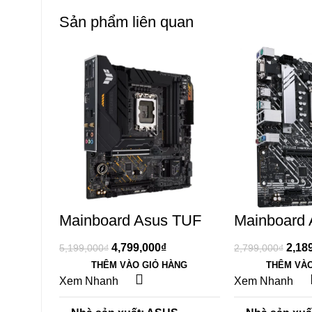
Sản phẩm liên quan
-8%
-22%
Mainboard Asus TUF
Mainboard
GAMING B660M-PLUS
H610M H 
D4
4,799,000
₫
2,18
5,199,000
₫
2,799,000
₫
THÊM VÀO GIỎ HÀNG
THÊM VÀO
Xem Nhanh
Xem Nhanh