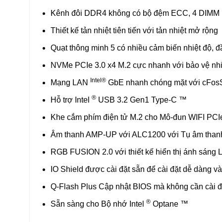
Kênh đôi DDR4 không có bộ đệm ECC, 4 DIMM
Thiết kế tản nhiệt tiên tiến với tản nhiệt mở rộng
Quạt thông minh 5 có nhiều cảm biến nhiệt độ, 
NVMe PCIe 3.0 x4 M.2 cực nhanh với bảo vệ nhi
Intel®
Mạng LAN
GbE nhanh chóng mặt với cFo
®
Hỗ trợ Intel
USB 3.2 Gen1 Type-C ™
Khe cắm phím điện tử M.2 cho Mô-đun WIFI PCI
Âm thanh AMP-UP với ALC1200 với Tụ âm than
RGB FUSION 2.0 với thiết kế hiển thị ánh sáng L
IO Shield được cài đặt sẵn để cài đặt dễ dàng 
Q-Flash Plus Cập nhật BIOS mà không cần cài 
®
Sẵn sàng cho Bộ nhớ Intel
Optane ™