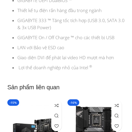
GIGABYTE UEFI DualBIOS ™
Thiết kế tụ điện rắn hàng đầu trong ngành
GIGABYTE 333 ™ Tăng tốc tích hợp (USB 3.0, SATA 3.0
& 3x USB Power)
GIGABYTE On / Off Charge ™ cho các thiết bị USB
LAN với Bảo vệ ESD cao
Giao diện DVI để phát lại video HD mượt mà hơn
®
Lợi thế doanh nghiệp nhỏ của Intel
Sản phẩm liên quan
-15%
-16%
-