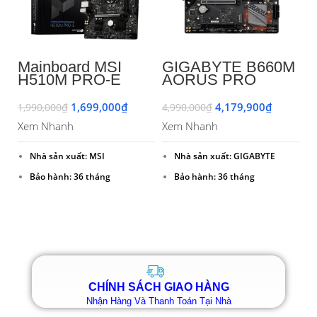
Mainboard MSI
GIGABYTE B660M
M
H510M PRO-E
AORUS PRO
G
Chính Hãng
DDR4 (rev. 1.0)
D
1,699,000
₫
4,179,900
₫
1,990,000
₫
4,990,000
₫
3,
Xem Nhanh
Xem Nhanh
X
Nhà sản xuất: MSI
Nhà sản xuất: GIGABYTE
Bảo hành: 36 tháng
Bảo hành: 36 tháng
CHÍNH SÁCH GIAO HÀNG
Nhận Hàng Và Thanh Toán Tại Nhà