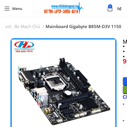
0
Menu
0
₫
board - Bo Mạch Chủ
Mainboard Gigabyte B85M-D3V 1150
M
9
C