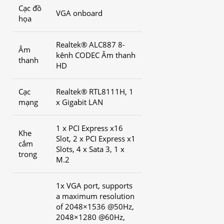
Cạc đồ
VGA onboard
họa
Realtek® ALC887 8-
Âm
kênh CODEC Âm thanh
thanh
HD
Cạc
Realtek® RTL8111H, 1
mạng
x Gigabit LAN
1 x PCI Express x16
Khe
Slot, 2 x PCI Express x1
cắm
Slots, 4 x Sata 3, 1 x
trong
M.2
1x VGA port, supports
a maximum resolution
of 2048×1536 @50Hz,
2048×1280 @60Hz,