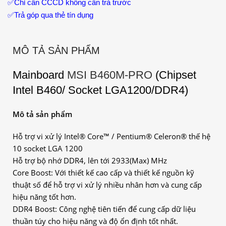
✅
Chỉ cần CCCD không cần trả trước
✅
Trả góp qua thẻ tín dụng
MÔ TẢ SẢN PHẨM
Mainboard
MSI B460M-PRO
(Chipset
Intel B460/ Socket LGA1200/DDR4)
Mô tả sản phẩm
Hỗ trợ vi xử lý Intel® Core™ / Pentium® Celeron® thế hệ
10 socket LGA 1200
Hỗ trợ bộ nhớ DDR4, lên tới 2933(Max) MHz
Core Boost: Với thiết kế cao cấp và thiết kế nguồn kỹ
thuật số để hỗ trợ vi xử lý nhiều nhân hơn và cung cấp
hiệu năng tốt hơn.
DDR4 Boost: Công nghệ tiên tiến để cung cấp dữ liệu
thuần túy cho hiệu năng và độ ổn định tốt nhất.