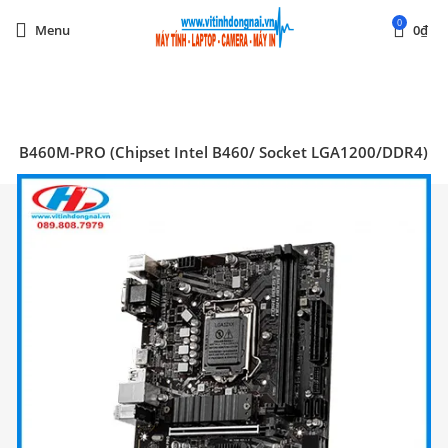
0
Menu
0
₫
Start typing to see posts you are looking for.
SI B460M-PRO (Chipset Intel B460/ Socket LGA1200/DDR4)