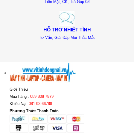
Tiền Mặt, CK, Trả Góp 0đ
HỖ TRỢ NHIỆT TÌNH
Tư Vấn, Giải Đáp Mọi Thắc Mắc
Giới Thiệu
Mua hàng :
089 808 7979
Khiếu Nại:
081 93 66788
Phương Thức Thanh Toán