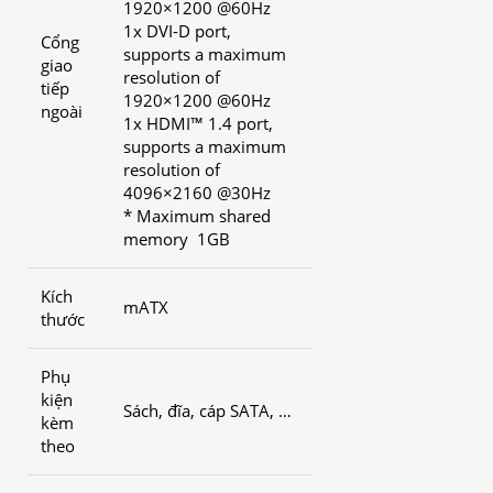
1920×1200 @60Hz
1x DVI-D port,
Cổng
supports a maximum
giao
resolution of
tiếp
1920×1200 @60Hz
ngoài
1x HDMI™ 1.4 port,
supports a maximum
resolution of
4096×2160 @30Hz
* Maximum shared
memory 1GB
Kích
mATX
thước
Phụ
kiện
Sách, đĩa, cáp SATA, …
kèm
theo