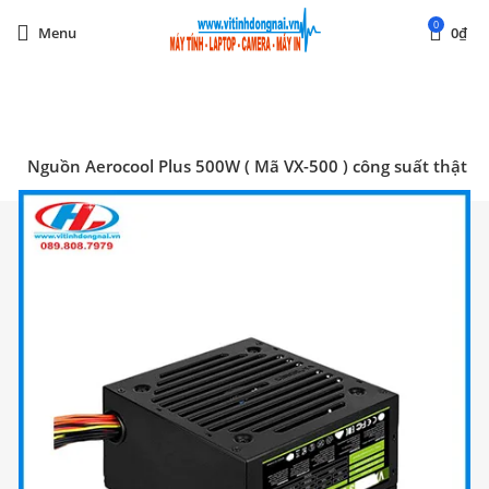
0
Menu
0
₫
Start typing to see posts you are looking for.
nh
Nguồn Aerocool Plus 500W ( Mã VX-500 ) công suất thật