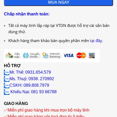
MUA NGAY
Chấp nhận thanh toán:
Tất cả máy tính lắp ráp tại VTDN được hỗ trợ cài sẳn bản
dùng thử.
Khách hàng tham khảo bản quyền phần mền
tại đây.
HỖ TRỢ
Mr. Thể: 0931.654.579
Ms. Thuỷ: 0938. 270992
CSKH: 089.808.7979
Khiếu Nại
: 081 93 66788
GIAO HÀNG
✅
Miễn phí giao hàng khi mua trọn bộ máy tính
✅
Miễn phí giao hàng với hoá đơn từ 5 triệu