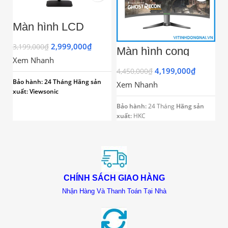
Màn hình LCD
VIEWSONIC
VA2432-H (1920 x
2,999,000
₫
3,199,000
₫
Màn hình cong
M
1080/IPS/75Hz/4
ANTTEQ ANT-
C
Xem Nhanh
ms)
27F272 27inch VA
2
4,199,000
₫
4
4,450,000
₫
Full HD 75Hz
h
Bảo hành: 24 Tháng
Hãng sản
Xem Nhanh
X
Gaming
xuất: Viewsonic
Bảo hành:
24 Tháng
Hãng sản
Bả
xuất:
HKC
xu
CHÍNH SÁCH GIAO HÀNG
Nhận Hàng Và Thanh Toán Tại Nhà