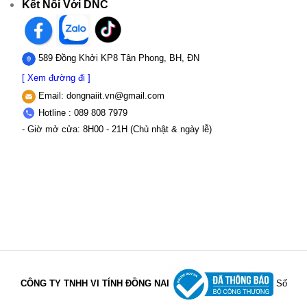
Kết Nối Với DNC
589 Đồng Khởi KP8 Tân Phong, BH, ĐN
[ Xem đường đi ]
Email:
dongnaiit.vn@gmail.com
Hotline : 089 808 7979
- Giờ mở cửa: 8H00 - 21H (Chủ nhật & ngày lễ)
CÔNG TY TNHH VI TÍNH ĐỒNG NAI
Số