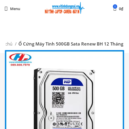
0
Menu
0
₫
Start typing to see posts you are looking for.
ng chủ
Ổ Cứng Máy Tính 500GB Sata Renew BH 12 Tháng