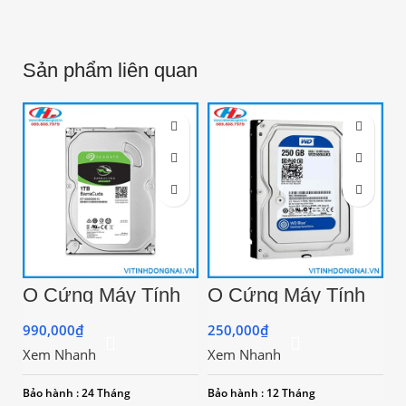
Sản phẩm liên quan
Ổ Cứng Máy Tính
Ổ Cứng Máy Tính
1T Seagate Sata
250GB Sata Renew
Chính hãng
BH 12 Tháng
990,000
₫
250,000
₫
Xem Nhanh
Xem Nhanh
Bảo hành : 24 Tháng
Bảo hành : 12 Tháng