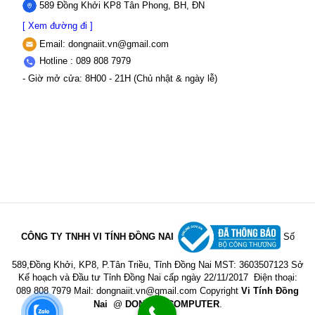
589 Đồng Khởi KP8 Tân Phong, BH, ĐN
[ Xem đường đi ]
Email:
dongnaiit.vn@gmail.com
Hotline : 089 808 7979
- Giờ mở cửa: 8H00 - 21H (Chủ nhật & ngày lễ)
CÔNG TY TNHH VI TÍNH ĐỒNG NAI
Số
589,Đồng Khởi, KP8, P.Tân Triều, Tỉnh Đồng Nai
MST: 3603507123 Sở
Kế hoạch và Đầu tư Tỉnh Đồng Nai cấp ngày 22/11/2017
Điện thoại:
089 808 7979 Mail:
dongnaiit.vn@gmail.com
Copyright
Vi Tính Đồng
Nai
@
DONGNAICOMPUTER
.