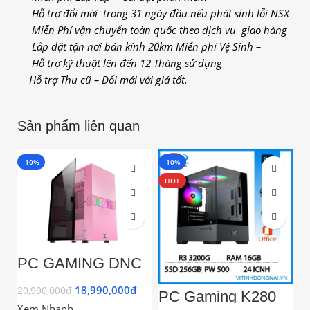
Hỗ trợ đổi mới trong 31 ngày đầu nếu phát sinh lỗi NSX
Miễn Phí vận chuyển toàn quốc theo dịch vụ giao hàng
Lắp đặt tận nơi bán kính 20km
Miễn phí Vệ Sinh –
Hỗ trợ kỹ thuật lên đến 12 Tháng sử dụng
Hỗ trợ Thu cũ – Đổi mới với giá tốt.
Sản phẩm liên quan
-10%
-10%
HOT
PC GAMING DNC
04 (I3
12100F/H610M/16
18,990,000
₫
20,990,000
₫
PC Gaming K280
V
GB
(H410/I3
2
Xem Nhanh