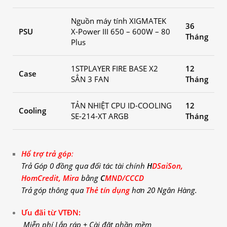
Nguồn máy tính XIGMATEK
36
PSU
X-Power III 650 – 600W – 80
Tháng
Plus
1STPLAYER FIRE BASE X2
12
Case
SẲN 3 FAN
Tháng
TẢN NHIỆT CPU ID-COOLING
12
Cooling
SE-214-XT ARGB
Tháng
Hổ trợ trả góp
:
Trả
Góp
0 đồng qua đối
tác
tài
chính
H
DSaiSon,
HomCredit, Mira
bằng
C
MND/CCCD
Trả
góp
thông qua
Thẻ tín dụng
hơn 20 Ngân
Hàng.
Ưu đãi từ VTĐN:
Miễn phí Lắp ráp + Cài đặt phần mềm