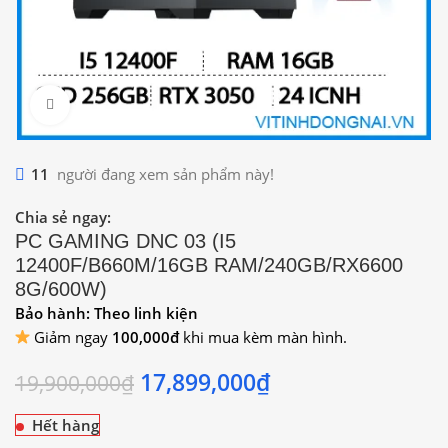
Click to enlarge
11
người đang xem sản phẩm này!
Chia sẻ ngay:
PC GAMING DNC 03 (I5
12400F/B660M/16GB RAM/240GB/RX6600
8G/600W)
Bảo hành: Theo linh kiện
Giảm ngay
100,000đ
khi mua kèm màn hình.
17,899,000
₫
19,900,000
₫
Hết hàng