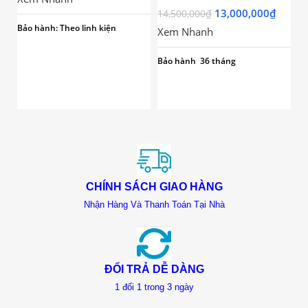
RAM/256GB/GTX1
10100F/Ram8GB/G
G
13,000,000
₫
2
650 4G/600W)
14,500,000
₫
T1030/SSD120GB/
C
Bảo hành: Theo linh kiện
Xem Nhanh
X
24icnh)
Bảo hành 36 tháng
Bả
th
CHÍNH SÁCH GIAO HÀNG
Nhận Hàng Và Thanh Toán Tại Nhà
ĐỔI TRẢ DỄ DÀNG
1 đổi 1 trong 3 ngày