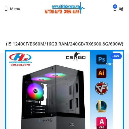
0
Menu
0
₫
Start typing to see posts you are looking for.
03 (I5 12400F/B660M/16GB RAM/240GB/RX6600 8G/600W)
-10%
SOLD OUT