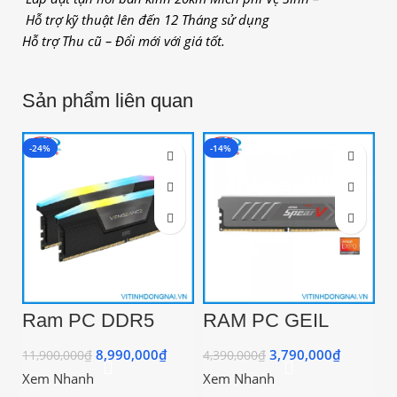
Hỗ trợ kỹ thuật lên đến 12 Tháng sử dụng
Hỗ trợ Thu cũ – Đổi mới với giá tốt.
Sản phẩm liên quan
-24%
-14%
-
Ram PC DDR5
RAM PC GEIL
R
32GB Corsair
SPEAR V DDR5
1
Vengeance RGB
16GB BUSS 5200
5
8,990,000
₫
3,790,000
₫
11,900,000
₫
4,390,000
₫
4,
(2x16GB) 6000MHz
BLACK Tản Nhiệt
(
Xem Nhanh
Xem Nhanh
X
(GASB516GB5200
1