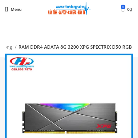
0
Menu
0
₫
Start typing to see posts you are looking for.
 Trong
RAM DDR4 ADATA 8G 3200 XPG SPECTRIX D50 RGB
-17%