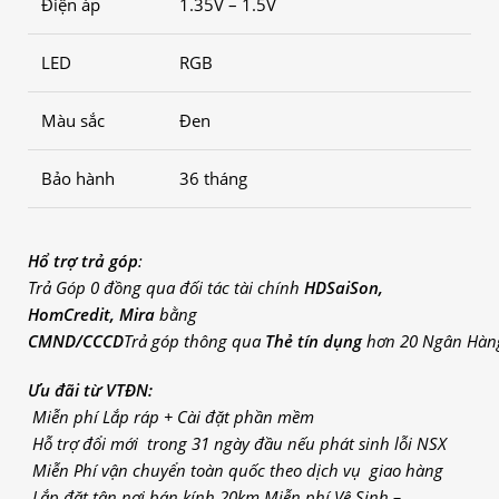
Điện áp
1.35V – 1.5V
LED
RGB
Màu sắc
Đen
Bảo hành
36 tháng
Hổ trợ trả góp
:
Trả
Góp
0 đồng qua đối
tác
tài
chính
HDSaiSon,
HomCredit, Mira
bằng
CMND/CCCD
Trả
góp
thông qua
Thẻ tín dụng
hơn 20 Ngân
Hàn
Ưu đãi từ VTĐN:
Miễn phí Lắp ráp + Cài đặt phần mềm
Hỗ trợ đổi mới trong 31 ngày đầu nếu phát sinh lỗi NSX
Miễn Phí vận chuyển toàn quốc theo dịch vụ giao hàng
Lắp đặt tận nơi bán kính 20km
Miễn phí Vệ Sinh –