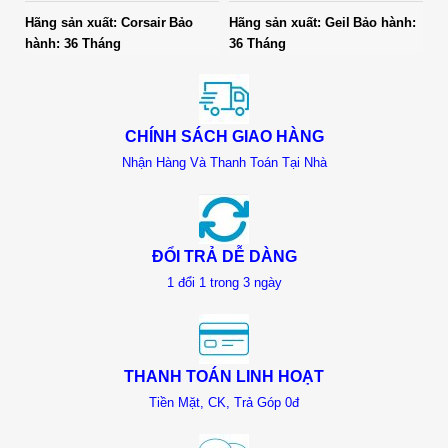
C38BSC)
Hãng sản xuất: Corsair
Bảo
Hãng sản xuất: Geil
Bảo hành:
Hã
hành: 36 Tháng
36 Tháng
hà
CHÍNH SÁCH GIAO HÀNG
Nhận Hàng Và Thanh Toán Tại Nhà
ĐỔI TRẢ DỄ DÀNG
1 đổi 1 trong 3 ngày
THANH TOÁN LINH HOẠT
Tiền Mặt, CK, Trả Góp 0đ