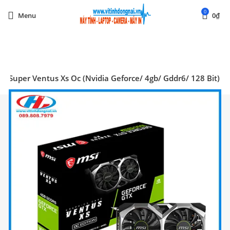
0
Menu
0
₫
Start typing to see posts you are looking for.
0 Super Ventus Xs Oc (Nvidia Geforce/ 4gb/ Gddr6/ 128 Bit)
SOLD OUT