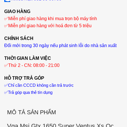
GIAO HÀNG
✅
Miễn phí giao hàng khi mua trọn bộ máy tính
✅
Miễn phí giao hàng với hoá đơn từ 5 triệu
CHÍNH SÁCH
Đổi mới trong 30 ngày nếu phát sinh lỗi do nhà sản xuất
THỜI GIAN LÀM VIỆC
✅
Thứ 2 - CN: 08:00 - 21:00
HỖ TRỢ TRẢ GÓP
✅
Chỉ cần CCCD không cần trả trước
✅
Trả góp qua thẻ tín dụng
MÔ TẢ SẢN PHẨM
Vga
Msi Gtx 1650 Super Ventus Xs Oc