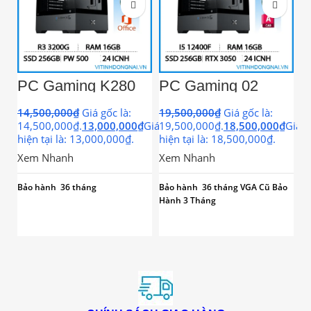
PC Gaming K280
PC Gaming 02
P
(H410/I3
(H410/I5
M
10100F/Ram8GB/G
10400F/Ram16GB/
(
14,500,000
₫
Giá gốc là:
19,500,000
₫
Giá gốc là:
1
T1030/SSD120GB/
GTX1050TI/SSD12
3
14,500,000₫.
13,000,000
₫
Giá
19,500,000₫.
18,500,000
₫
Giá
1
24icnh)
0GB)
S
hiện tại là: 13,000,000₫.
hiện tại là: 18,500,000₫.
hi
I
Xem Nhanh
Xem Nhanh
X
Bảo hành 36 tháng
Bảo hành 36 tháng VGA Cũ Bảo
Bả
Hành 3 Tháng