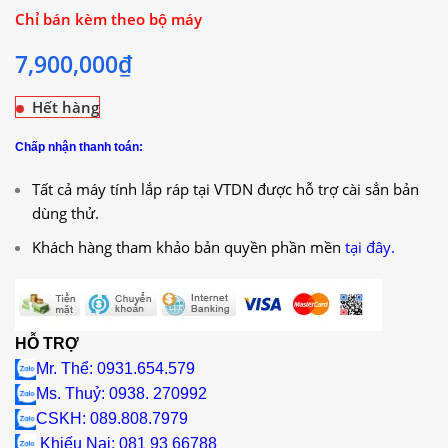
Chỉ bán kèm theo bộ máy
7,900,000
₫
Hết hàng
Chấp nhận thanh toán:
Tất cả máy tính lắp ráp tại VTDN được hỗ trợ cài sẳn bản
dùng thử.
Khách hàng tham khảo bản quyền phần mền
tại đây.
HỖ TRỢ
Mr. Thể: 0931.654.579
Ms. Thuỷ: 0938. 270992
CSKH: 089.808.7979
Khiếu Nại
: 081 93 66788