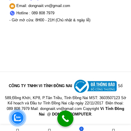
Email:
dongnaiit.vn@gmail.com
Hotline : 089 808 7979
- Giờ mở cửa: 8H00 - 21H (Chủ nhật & ngày lễ)
CÔNG TY TNHH VI TÍNH ĐỒNG NAI
Số
589,Đồng Khởi, KP8, P.Tân Triều, Tỉnh Đồng Nai
MST: 3603507123 Sở
Kế hoạch và Đầu tư Tỉnh Đồng Nai cấp ngày 22/11/2017
Điện thoại:
089 808 7979 Mail:
dongnaiit.vn@gmail.com
Copyright
Vi Tính Đồng
Nai
@
DONGNAICOMPUTER
.
0