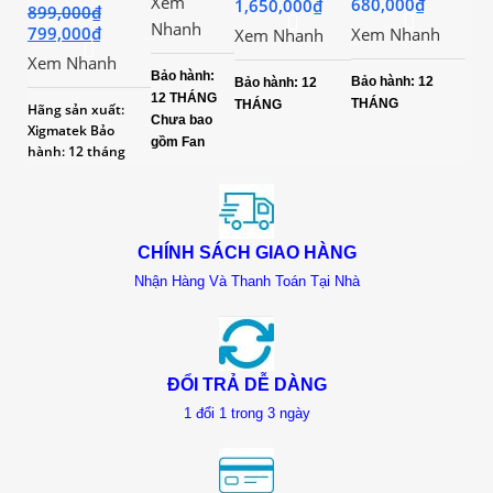
ATX
SHIELD
Xem
680,000
₫
1,650,000
₫
XIGMATEK
VSP
S
899,000
₫
87
Gaming
110R (Mid
Gemini II
KA-280
II
Nhanh
799,000
₫
Xem Nhanh
Xem Nhanh
T500 LED
Tower/Màu
Xe
3FB
Gaming
F
RGB No
Đen/ Kèm
Xem Nhanh
EN48366
(02 Mặt
Fan
Bảo hành:
2 Fan )
Bảo hành: 12
Kính
Bảo hành: 12
Bảo
Chính
12 THÁNG
Cường
THÁNG
THÁNG
Hãng sản xuất:
TH
Hãng
Chưa bao
Lực –
Xigmatek
Bảo
Chưa
gồm Fan
hành: 12 tháng
gồm
fan
LED)
CHÍNH SÁCH GIAO HÀNG
Nhận Hàng Và Thanh Toán Tại Nhà
ĐỔI TRẢ DỄ DÀNG
1 đổi 1 trong 3 ngày