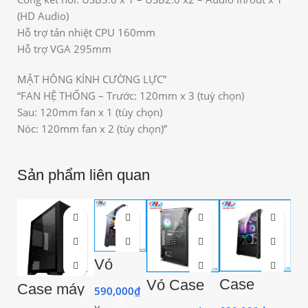
(HD Audio)
Hỗ trợ tản nhiệt CPU 160mm
Hỗ trợ VGA 295mm
MẶT HÔNG KÍNH CƯỜNG LỰC”
“FAN HỆ THỐNG – Trước: 120mm x 3 (tuỳ chọn)
Sau: 120mm fan x 1 (tùy chọn)
Nóc: 120mm fan x 2 (tùy chọn)”
Sản phẩm liên quan
-11%
Vỏ
Case
Case
Vỏ Case
Case máy
máy
V
590,000
₫
VSPTECH
MSI MAG
tính
tính
X