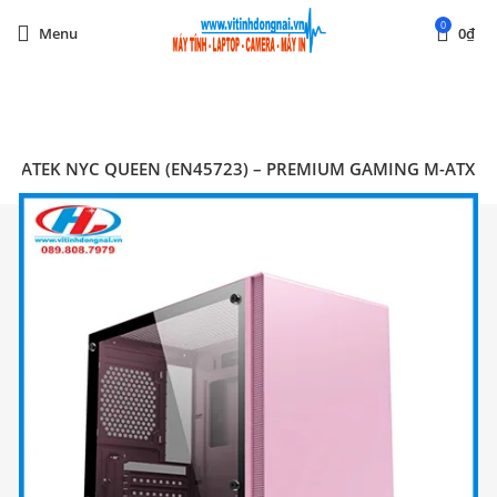
0
Menu
0
₫
Start typing to see posts you are looking for.
GMATEK NYC QUEEN (EN45723) – PREMIUM GAMING M-ATX