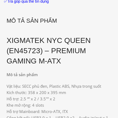
✅
Trả góp qua thẻ tín dụng
MÔ TẢ SẢN PHẨM
XIGMATEK NYC QUEEN
(EN45723) – PREMIUM
GAMING M-ATX
Mô tả sản phẩm
Vật liệu: SECC phủ đen, Plastic ABS, Nhựa trong suốt
Kích thước: 358 x 200 x 395 mm
Hỗ trợ: 2.5 “” x 2 / 3.5″” x 2
Khe mở rộng: 4 slots
Hỗ trợ Mainboard: Micro-ATX, ITX
Cổng kết nối: USB3.0 x 1 – USB2.0 x2 – Audio in/out x 1