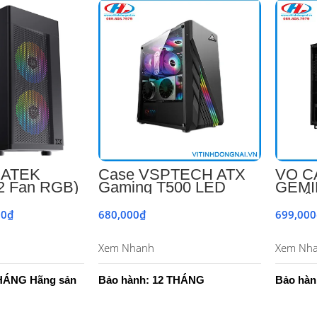
MATEK
Case VSPTECH ATX
VỎ C
2 Fan RGB)
Gaming T500 LED
GEMI
RGB No Fan
(KHÔ
CHÍN
00
₫
680,000
₫
699,000
 Giỏ Hàng
Thêm Vào Giỏ Hàng
Xem Nhanh
Xem Nh
THÁNG Hãng sản
Bảo hành: 12 THÁNG
Bảo hàn