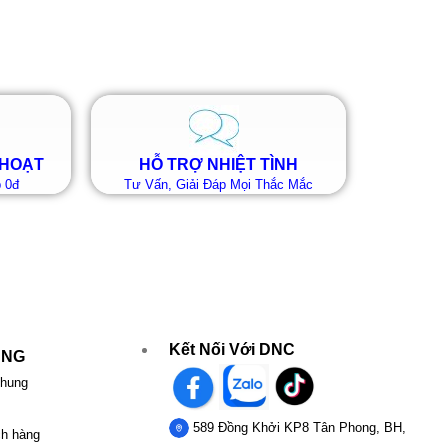
 HOẠT
HỖ TRỢ NHIỆT TÌNH
 0đ
Tư Vấn, Giải Đáp Mọi Thắc Mắc
Kết Nối Với DNC
UNG
chung
589 Đồng Khởi KP8 Tân Phong, BH,
ch hàng