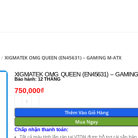
XIGMATEK OMG QUEEN (EN45631) – GAMING M-ATX
XIGMATEK OMG QUEEN (EN45631) – GAMING
Bảo hành: 12 THÁNG
750,000
₫
Thêm Vào Giỏ Hàng
Mua Ngay
Chấp nhận thanh toán:
Tất cả máy tính lắp ráp tại VTDN được hỗ trợ cài sẳn bản