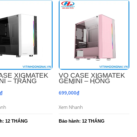
ASE XIGMATEK
VỎ CASE XIGMATEK
NI – TRẮNG
GEMINI – HỒNG
NG KÈM FAN)
(KHÔNG KÈM FAN)
H HÃNG
CHÍNH HÃNG
₫
699,000
₫
Thêm Vào Giỏ Hàng
Thêm Vào Giỏ Hàng
anh
Xem Nhanh
h: 12 THÁNG
Bảo hành: 12 THÁNG