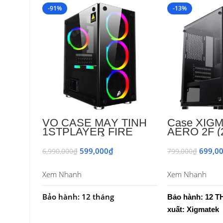
-91%
-13%
VỎ CASE MÁY TÍNH
Case XIG
1STPLAYER FIRE
AERO 2F (
BASE X2 SẲN 3 FAN
599,000
₫
699,0
6,990,000
₫
799,000
₫
Thêm Vào Giỏ Hàng
Thêm Vào
Xem Nhanh
Xem Nhanh
Bảo hành: 12 tháng
Bảo hành: 12 
xuất: Xigmatek