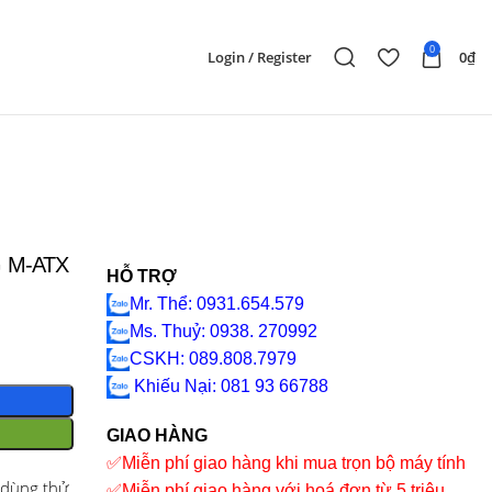
0
Login / Register
0
₫
 M-ATX
HỖ TRỢ
Mr. Thể: 0931.654.579
Ms. Thuỷ: 0938. 270992
CSKH: 089.808.7979
Khiếu Nại
: 081 93 66788
GIAO HÀNG
✅
Miễn phí giao hàng khi mua trọn bộ máy tính
 dùng thử.
✅
Miễn phí giao hàng với hoá đơn từ 5 triệu