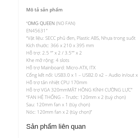
Mô tả sản phẩm
“
OMG QUEEN
(NO FAN)
EN45631″
“Vật liệu: SECC phủ đen, Plastic ABS, Nhựa trong suốt
Kích thước: 366 x 210 x 395 mm
Hỗ trợ: 2.5 “” x 2 / 3.5″” x 2
Khe mở rộng: 4 slots
Hỗ trợ Mainboard: Micro-ATX, ITX
Cổng kết nối: USB3.0 x 1 – USB2.0 x2 – Audio in/out x
Hỗ trợ tản nhiệt CPU 170mm
Hỗ trợ VGA 320mmMẶT HÔNG KÍNH CƯỜNG LỰC”
“FAN HỆ THỐNG – Trước: 120mm x 2 (tuỳ chọn)
Sau: 120mm fan x 1 (tùy chọn)
Nóc: 120mm fan x 2 (tùy chọn)”
Sản phẩm liên quan