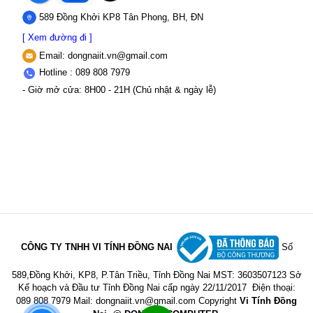
589 Đồng Khởi KP8 Tân Phong, BH, ĐN
[ Xem đường đi ]
Email:
dongnaiit.vn@gmail.com
Hotline : 089 808 7979
- Giờ mở cửa: 8H00 - 21H (Chủ nhật & ngày lễ)
CÔNG TY TNHH VI TÍNH ĐỒNG NAI
Số
589,Đồng Khởi, KP8, P.Tân Triều, Tỉnh Đồng Nai
MST: 3603507123 Sở
Kế hoạch và Đầu tư Tỉnh Đồng Nai cấp ngày 22/11/2017
Điện thoại:
089 808 7979 Mail:
dongnaiit.vn@gmail.com
Copyright
Vi Tính Đồng