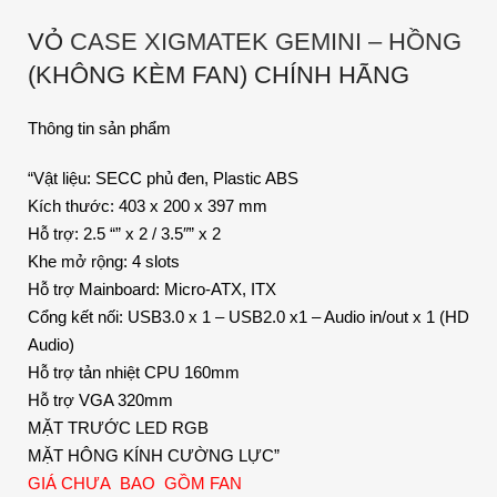
VỎ
CASE XIGMATEK GEMINI – HỒNG
(KHÔNG KÈM FAN) CHÍNH HÃNG
Thông tin sản phẩm
“Vật liệu: SECC phủ đen, Plastic ABS
Kích thước: 403 x 200 x 397 mm
Hỗ trợ: 2.5 “” x 2 / 3.5″” x 2
Khe mở rộng: 4 slots
Hỗ trợ Mainboard: Micro-ATX, ITX
Cổng kết nối: USB3.0 x 1 – USB2.0 x1 – Audio in/out x 1 (HD
Audio)
Hỗ trợ tản nhiệt CPU 160mm
Hỗ trợ VGA 320mm
MẶT TRƯỚC LED RGB
MẶT HÔNG KÍNH CƯỜNG LỰC”
GIÁ CHƯA BAO GỒM FAN