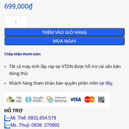
699,000
₫
THÊM VÀO GIỎ HÀNG
MUA NGAY
Chấp nhận thanh toán:
Tất cả máy tính lắp ráp tại VTDN được hỗ trợ cài sẳn bản
dùng thử.
Khách hàng tham khảo bản quyền phần mền
tại đây.
HỖ TRỢ
Mr. Thể: 0931.654.579
Ms. Thuỷ: 0938. 270992