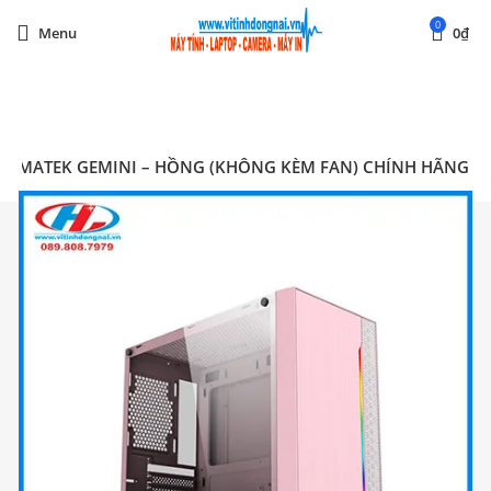
0
Menu
0
₫
Start typing to see posts you are looking for.
XIGMATEK GEMINI – HỒNG (KHÔNG KÈM FAN) CHÍNH HÃNG