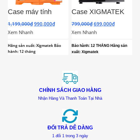
Case máy tính
Case XIGMATEK
V
XIGMATEK
AERO 2F (2 Fan
E
GEMINI II ORG
RGB)
E
1,199,000
₫
990,000
₫
799,000
₫
699,000
₫
1
3FB PREMIUM
R
Xem Nhanh
Xem Nhanh
X
GAMING M-ATX
Hãng sản xuất: Xigmatek
Bảo
Bả
Bảo hành: 12 THÁNG Hãng sản
hành: 12 tháng
gồ
xuất: Xigmatek
CHÍNH SÁCH GIAO HÀNG
Nhận Hàng Và Thanh Toán Tại Nhà
ĐỔI TRẢ DỄ DÀNG
1 đổi 1 trong 3 ngày