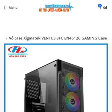
0
Menu
0
₫
Start typing to see posts you are looking for.
ính
Vỏ case Xigmatek VENTUS 3FC EN46126 GAMING Case