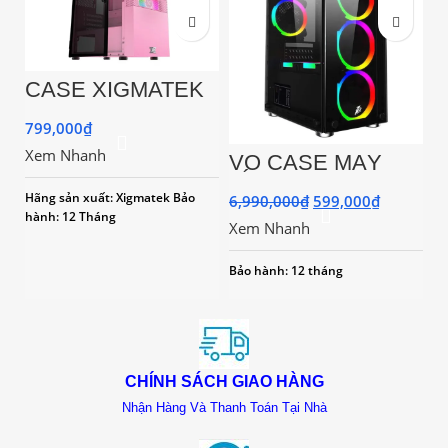
CASE XIGMATEK
AERO FADIL
QUEEN 1F ( MINI
799,000
₫
TOWER/MÀU
Xem Nhanh
HỒNG)
VỎ CASE MÁY
V
TÍNH 1STPLAYER
E
FIRE BASE X2
E
Hãng sản xuất: Xigmatek
Bảo
6,990,000
₫
599,000
₫
1
SẲN 3 FAN
R
hành: 12 Tháng
Xem Nhanh
X
Bảo hành: 12 tháng
Bả
gồ
CHÍNH SÁCH GIAO HÀNG
Nhận Hàng Và Thanh Toán Tại Nhà