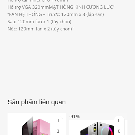
Hỗ trợ VGA 320mmMẶT HÔNG KÍNH CƯỜNG LỰC”
“FAN HỆ THỐNG – Trước: 120mm x 3 (lắp sẵn)
Sau: 120mm fan x 1 (tùy chọn)
Nóc: 120mm fan x 2 (tùy chọn)”
Sản phẩm liên quan
-91%
-