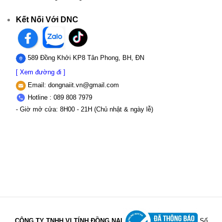
Kết Nối Với DNC
589 Đồng Khởi KP8 Tân Phong, BH, ĐN
[ Xem đường đi ]
Email:
dongnaiit.vn@gmail.com
Hotline : 089 808 7979
- Giờ mở cửa: 8H00 - 21H (Chủ nhật & ngày lễ)
CÔNG TY TNHH VI TÍNH ĐỒNG NAI
Số