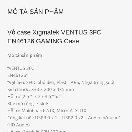
MÔ TẢ SẢN PHẨM
Vỏ case
Xigmatek VENTUS 3FC
EN46126 GAMING Case
Mô tả sản phẩm
“VENTUS 3FC
EN46126”
“Vật liệu: SECC phủ đen, Plastic ABS, Nhựa trong suốt
Kích thước: 330 x 200 x 435 mm
Hỗ trợ: 2.5 “” x 2 / 3.5″” x 2
Khe mở rộng: 7 slots
Hỗ trợ Mainboard: ATX, Micro-ATX, ITX
Cổng kết nối: USB3.0 x 1 – USB2.0 x2 – Audio in/out x 1
(HD Audio)
Hỗ trợ tản nhiệt CPU 170mm