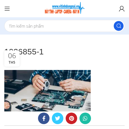
1026855-1
06
TH5