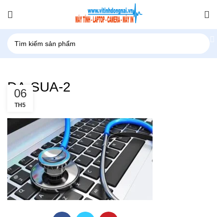
DA-SUA-2
06
TH5