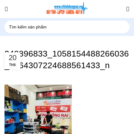
240896833_1058154488266036
20
_7664307224688561433_n
TH6