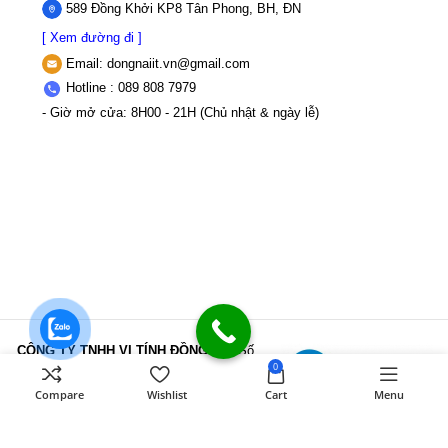
589 Đồng Khởi KP8 Tân Phong, BH, ĐN
[ Xem đường đi ]
Email:
dongnaiit.vn@gmail.com
Hotline : 089 808 7979
- Giờ mở cửa: 8H00 - 21H (Chủ nhật & ngày lễ)
CÔNG TY TNHH VI TÍNH ĐỒNG NAI
Số
0
589,Đồng Khởi, KP8, P.Tân Triều, Tỉnh
Đồng Nai
MST: 3603507123 Sở Kế
Compare
Wishlist
Cart
Menu
hoạch và Đầu tư Tỉnh Đồng Nai cấp ngày
22/11/2017
Điện thoại: 089 808 7979
Mail:
dongnaiit.vn@gmail.com
Copyright
Vi Tính Đồng Nai