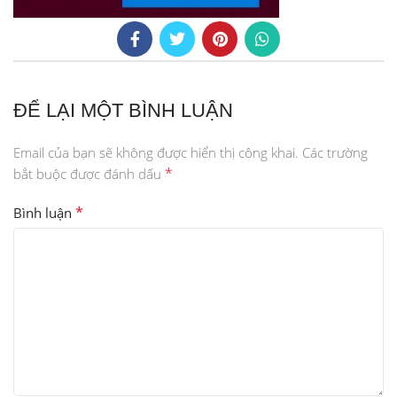
ĐỂ LẠI MỘT BÌNH LUẬN
Email của bạn sẽ không được hiển thị công khai.
Các trường
*
bắt buộc được đánh dấu
*
Bình luận