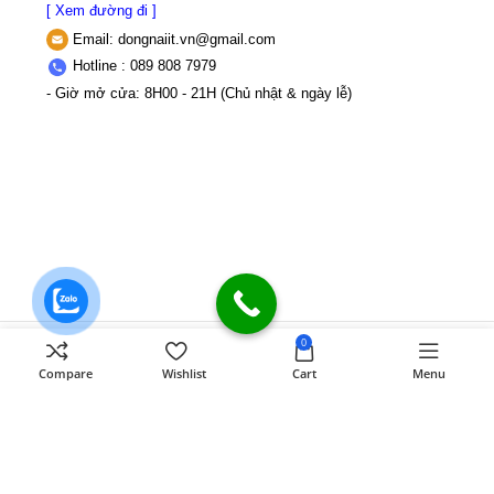
[ Xem đường đi ]
Email:
dongnaiit.vn@gmail.com
Hotline : 089 808 7979
- Giờ mở cửa: 8H00 - 21H (Chủ nhật & ngày lễ)
0
CÔNG TY TNHH VI TÍNH ĐỒNG NAI
Số
Compare
Wishlist
Cart
Menu
589,Đồng Khởi, KP8, P.Tân Triều, Tỉnh
Đồng Nai
MST: 3603507123 Sở Kế
hoạch và Đầu tư Tỉnh Đồng Nai cấp ngày
22/11/2017
Điện thoại: 089 808 7979
Mail:
dongnaiit.vn@gmail.com
Copyright
Vi Tính Đồng Nai
@
DONGNAICOMPUTER
.