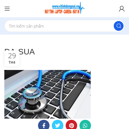
DA-SUA
29
TH4