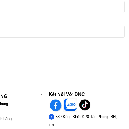
Kết Nối Với DNC
UNG
chung
589 Đồng Khởi KP8 Tân Phong, BH,
ch hàng
ĐN