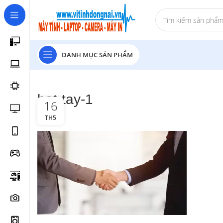
DANH MỤC SẢN PHẨM
bat-tay-1
16
TH5