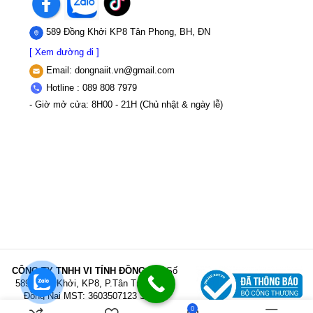
589 Đồng Khởi KP8 Tân Phong, BH, ĐN
[ Xem đường đi ]
Email:
dongnaiit.vn@gmail.com
Hotline : 089 808 7979
- Giờ mở cửa: 8H00 - 21H (Chủ nhật & ngày lễ)
CÔNG TY TNHH VI TÍNH ĐỒNG NAI
Số
589,Đồng Khởi, KP8, P.Tân Triều, Tỉnh
Đồng Nai
MST: 3603507123 Sở Kế
hoạch và Đầu tư Tỉnh Đồng Nai cấp ngày
0