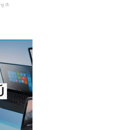
g đi.
Ũ