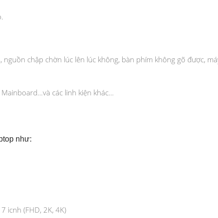
.
, nguồn chập chờn lúc lên lúc không, bàn phím không gõ được, m
 Mainboard…và các linh kiện khác…
ptop như:
7 icnh (FHD, 2K, 4K)