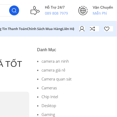
Hỗ Trợ 24/7
Vận Chuyển
089 808 7979
Miễn Phí
g Tin Thanh Toán
Chính Sách Mua Hàng
Liên Hệ
Danh Mục
camera an ninh
Á TỐT
camera giá rẻ
Camera quan sát
Cameras
Chip Intel
Desktop
Gaming