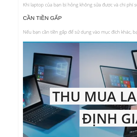
Khi laptop của bạn bị hỏng không sửa được và chi phí 
CẦN TIỀN GẤP
Nếu bạn cần tiền gấp để sử dụng vào mục đích khác, bạ
THU MUA LA
ĐỊNH G