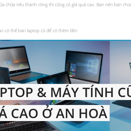
sửa chữa nếu thành công thì cũng có giá quá cao. Bạn nên bán chún
n có thể bán laptop cũ để có thêm tiền.
PTOP & MÁY TÍNH C
IÁ CAO Ở AN HOÀ