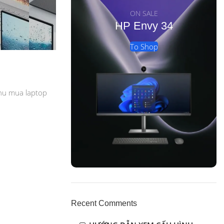
ON SALE
HP Envy 34
To Shop
thu mua laptop
Recent Comments