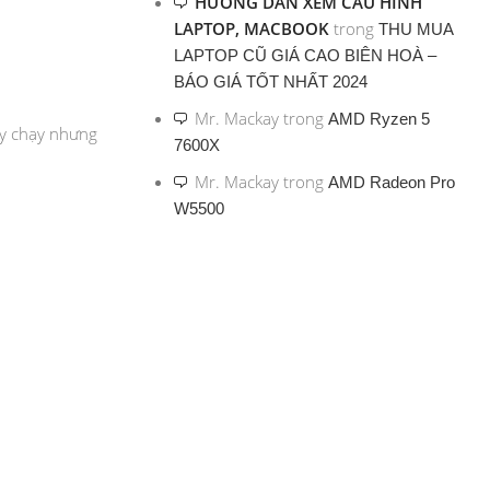
HƯỚNG DẪN XEM CẤU HÌNH
LAPTOP, MACBOOK
trong
THU MUA
LAPTOP CŨ GIÁ CAO BIÊN HOÀ –
BÁO GIÁ TỐT NHẤT 2024
Mr. Mackay
trong
AMD Ryzen 5
áy chạy nhưng
7600X
Mr. Mackay
trong
AMD Radeon Pro
W5500