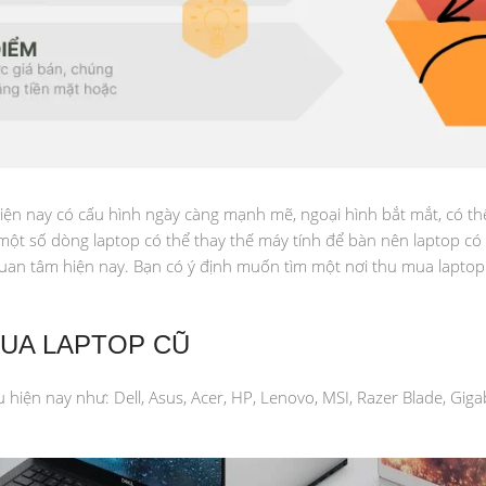
iện nay có cấu hình ngày càng mạnh mẽ, ngoại hình bắt mắt, có th
một số dòng laptop có thể thay thế máy tính để bàn nên laptop có 
uan tâm hiện nay. Bạn có ý định muốn tìm một nơi thu mua laptop c
MUA LAPTOP CŨ
ện nay như: Dell, Asus, Acer, HP, Lenovo, MSI, Razer Blade, Gigaby