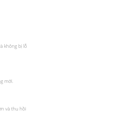
à không bị lỗ
g mới.
n và thu hồi