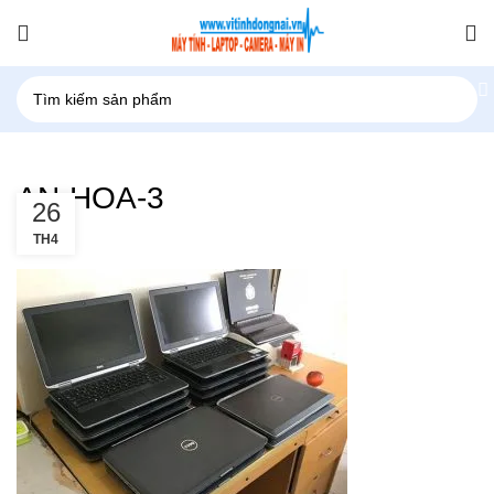
AN-HOA-3
26
TH4