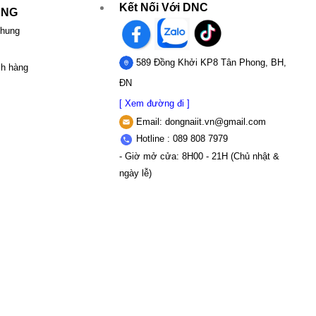
Kết Nối Với DNC
UNG
chung
589 Đồng Khởi KP8 Tân Phong, BH,
ch hàng
ĐN
[ Xem đường đi ]
Email:
dongnaiit.vn@gmail.com
Hotline : 089 808 7979
- Giờ mở cửa: 8H00 - 21H (Chủ nhật &
ngày lễ)