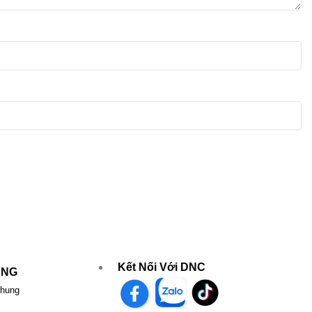
Kết Nối Với DNC
UNG
chung