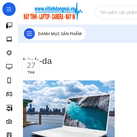
DANH MỤC SẢN PHẨM
binh-da
27
TH4