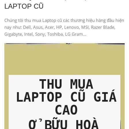
LAPTOP CŨ
Chúng tôi thu mua Laptop cũ các thương hiệu hàng đầu hiện
nay như: Dell, Asus, Acer, HP, Lenovo, MSI, Razer Blade,
Gigabyte, Intel, Sony, Toshiba, LG Gram…
THU MUA
LAPTOP CŨ GIÁ
CAO
Ở BỮU HOÀ