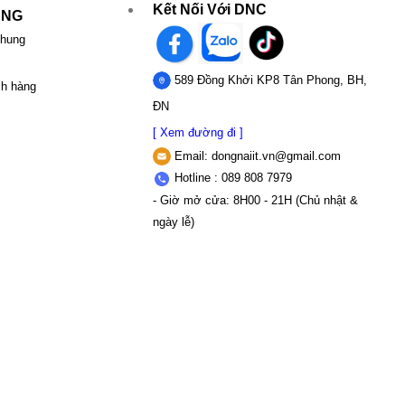
Kết Nối Với DNC
UNG
chung
589 Đồng Khởi KP8 Tân Phong, BH,
ch hàng
ĐN
[ Xem đường đi ]
Email:
dongnaiit.vn@gmail.com
Hotline : 089 808 7979
- Giờ mở cửa: 8H00 - 21H (Chủ nhật &
ngày lễ)