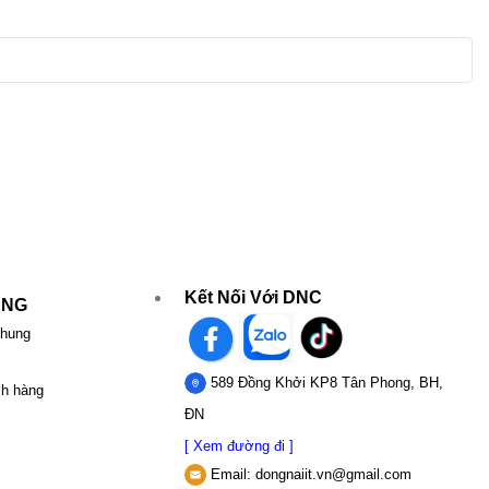
Kết Nối Với DNC
UNG
chung
589 Đồng Khởi KP8 Tân Phong, BH,
ch hàng
ĐN
[ Xem đường đi ]
Email:
dongnaiit.vn@gmail.com