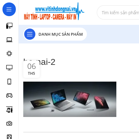
DANH MỤC SẢN PHẨM
ho-nai-2
06
TH5