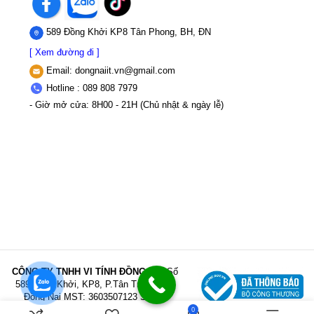
589 Đồng Khởi KP8 Tân Phong, BH, ĐN
[ Xem đường đi ]
Email:
dongnaiit.vn@gmail.com
Hotline : 089 808 7979
- Giờ mở cửa: 8H00 - 21H (Chủ nhật & ngày lễ)
CÔNG TY TNHH VI TÍNH ĐỒNG NAI
Số
589,Đồng Khởi, KP8, P.Tân Triều, Tỉnh
Đồng Nai
MST: 3603507123 Sở Kế
hoạch và Đầu tư Tỉnh Đồng Nai cấp ngày
0