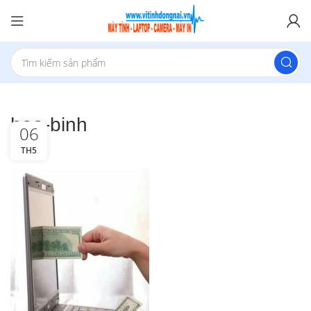
hoa-binh
06
TH5