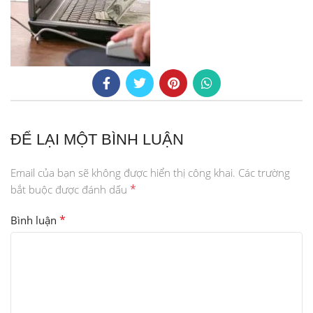
ĐỂ LẠI MỘT BÌNH LUẬN
Email của bạn sẽ không được hiển thị công khai.
Các trường
*
bắt buộc được đánh dấu
*
Bình luận