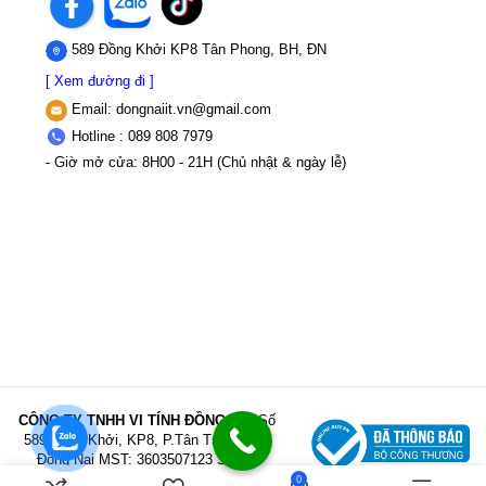
589 Đồng Khởi KP8 Tân Phong, BH, ĐN
[ Xem đường đi ]
Email:
dongnaiit.vn@gmail.com
Hotline : 089 808 7979
- Giờ mở cửa: 8H00 - 21H (Chủ nhật & ngày lễ)
CÔNG TY TNHH VI TÍNH ĐỒNG NAI
Số
589,Đồng Khởi, KP8, P.Tân Triều, Tỉnh
Đồng Nai
MST: 3603507123 Sở Kế
hoạch và Đầu tư Tỉnh Đồng Nai cấp ngày
0