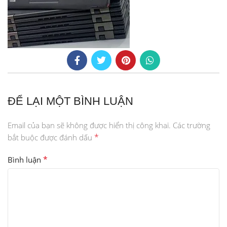
ĐỂ LẠI MỘT BÌNH LUẬN
Email của bạn sẽ không được hiển thị công khai.
Các trường
*
bắt buộc được đánh dấu
*
Bình luận