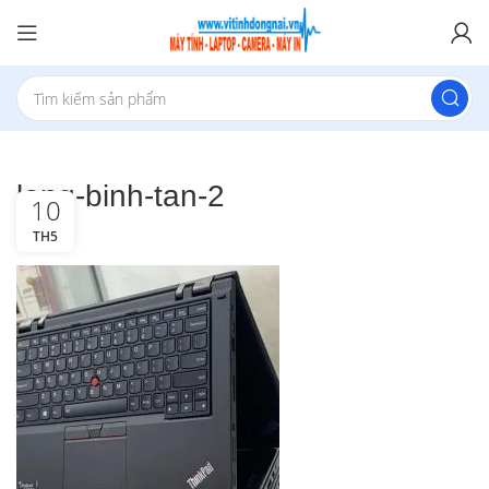
long-binh-tan-2
10
TH5