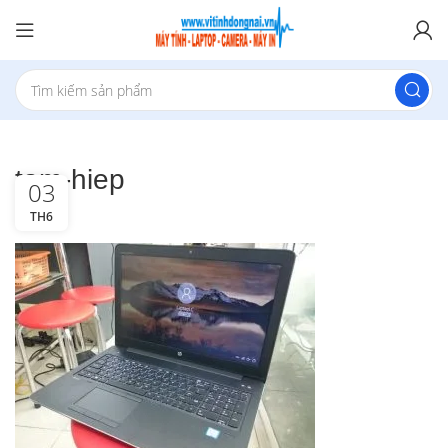
tam-hiep
03
TH6