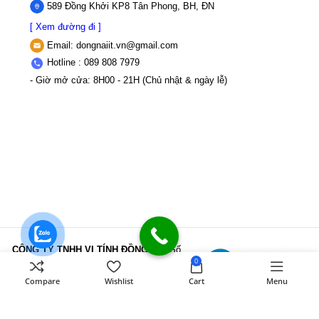
589 Đồng Khởi KP8 Tân Phong, BH, ĐN
[ Xem đường đi ]
Email:
dongnaiit.vn@gmail.com
Hotline : 089 808 7979
- Giờ mở cửa: 8H00 - 21H (Chủ nhật & ngày lễ)
CÔNG TY TNHH VI TÍNH ĐỒNG NAI
Số
0
589,Đồng Khởi, KP8, P.Tân Triều, Tỉnh
Đồng Nai
MST: 3603507123 Sở Kế
Compare
Wishlist
Cart
Menu
hoạch và Đầu tư Tỉnh Đồng Nai cấp ngày
22/11/2017
Điện thoại: 089 808 7979
Mail:
dongnaiit.vn@gmail.com
Copyright
Vi Tính Đồng Nai