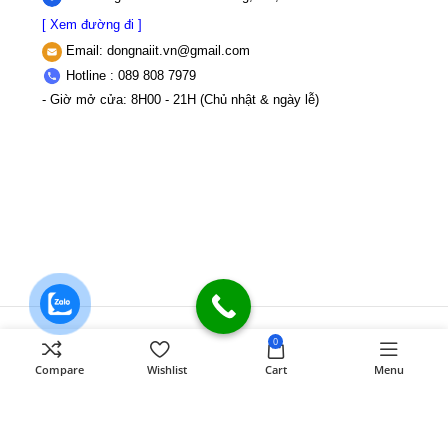
[ Xem đường đi ]
Email:
dongnaiit.vn@gmail.com
Hotline : 089 808 7979
- Giờ mở cửa: 8H00 - 21H (Chủ nhật & ngày lễ)
CÔNG TY TNHH VI TÍNH ĐỒNG NAI
Số
0
589,Đồng Khởi, KP8, P.Tân Triều, Tỉnh
Compare
Wishlist
Cart
Menu
Đồng Nai
MST: 3603507123 Sở Kế
hoạch và Đầu tư Tỉnh Đồng Nai cấp ngày
22/11/2017
Điện thoại: 089 808 7979
Mail:
dongnaiit.vn@gmail.com
Copyright
Vi Tính Đồng Nai
@
DONGNAICOMPUTER
.