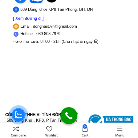
589 Đồng Khởi KP8 Tân Phong, BH, ĐN
[ Xem đường đi ]
Email:
dongnaiit.vn@gmail.com
Hotline : 089 808 7979
- Giờ mở cửa: 8H00 - 21H (Chủ nhật & ngày lễ)
CÔNG TY TNHH VI TÍNH ĐỒNG NAI
Số
589,Đồng Khởi, KP8, P.Tân Triều, Tỉnh
Đồng Nai
MST: 3603507123 Sở Kế
0
hoạch và Đầu tư Tỉnh Đồng Nai cấp ngày
Compare
Wishlist
Cart
Menu
22/11/2017
Điện thoại: 089 808 7979