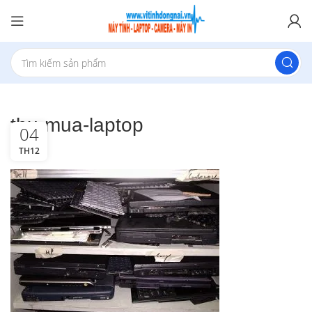
thu-mua-laptop
04
TH12