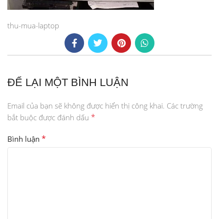
thu-mua-laptop
ĐỂ LẠI MỘT BÌNH LUẬN
Email của bạn sẽ không được hiển thị công khai.
Các trường
*
bắt buộc được đánh dấu
*
Bình luận