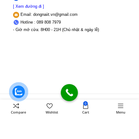
[ Xem đường đi ]
Email:
dongnaiit.vn@gmail.com
Hotline : 089 808 7979
- Giờ mở cửa: 8H00 - 21H (Chủ nhật & ngày lễ)
CÔNG TY TNHH VI TÍNH ĐỒNG NAI
Số
0
589,Đồng Khởi, KP8, P.Tân Triều, Tỉnh
Compare
Wishlist
Cart
Menu
Đồng Nai
MST: 3603507123 Sở Kế
hoạch và Đầu tư Tỉnh Đồng Nai cấp ngày
22/11/2017
Điện thoại: 089 808 7979
Mail:
dongnaiit.vn@gmail.com
Copyright
Vi Tính Đồng Nai
@
DONGNAICOMPUTER
.