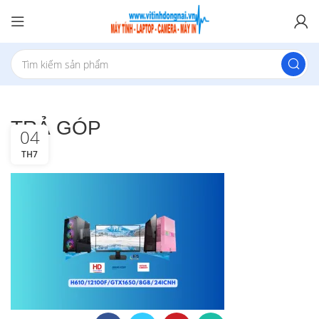
TRẢ GÓP
04
TH7