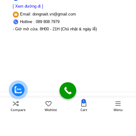
[ Xem đường đi ]
Email:
dongnaiit.vn@gmail.com
Hotline : 089 808 7979
- Giờ mở cửa: 8H00 - 21H (Chủ nhật & ngày lễ)
CÔNG TY TNHH VI TÍNH ĐỒNG NAI
Số
0
589,Đồng Khởi, KP8, P.Tân Triều, Tỉnh
Compare
Wishlist
Cart
Menu
Đồng Nai
MST: 3603507123 Sở Kế
hoạch và Đầu tư Tỉnh Đồng Nai cấp ngày
22/11/2017
Điện thoại: 089 808 7979
Mail:
dongnaiit.vn@gmail.com
Copyright
Vi Tính Đồng Nai
@
DONGNAICOMPUTER
.