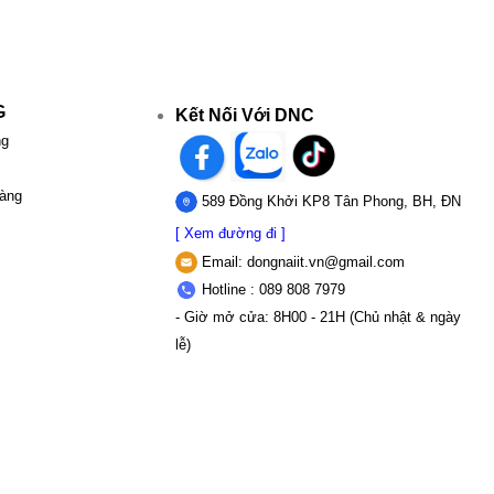
G
Kết Nối Với DNC
ng
hàng
589 Đồng Khởi KP8 Tân Phong, BH, ĐN
[ Xem đường đi ]
Email:
dongnaiit.vn@gmail.com
Hotline : 089 808 7979
- Giờ mở cửa: 8H00 - 21H (Chủ nhật & ngày
lễ)