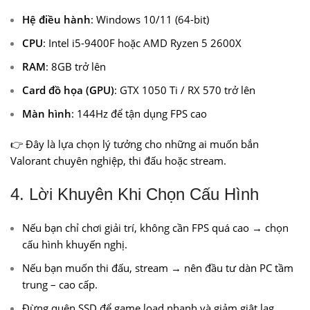
Hệ điều hành
: Windows 10/11 (64-bit)
CPU
: Intel i5-9400F hoặc AMD Ryzen 5 2600X
RAM
: 8GB trở lên
Card đồ họa (GPU)
: GTX 1050 Ti / RX 570 trở lên
Màn hình
: 144Hz để tận dụng FPS cao
👉 Đây là lựa chọn lý tưởng cho những ai muốn bắn
Valorant chuyên nghiệp, thi đấu hoặc stream.
4. Lời Khuyên Khi Chọn Cấu Hình
Nếu bạn chỉ chơi giải trí, không cần FPS quá cao → chọn
cấu hình khuyến nghị.
Nếu bạn muốn thi đấu, stream → nên đầu tư dàn PC tầm
trung – cao cấp.
Đừng quên SSD để game load nhanh và giảm giật lag.