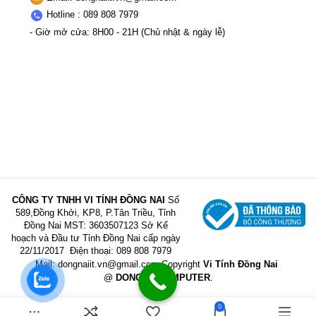
Hotline : 089 808 7979
- Giờ mở cửa: 8H00 - 21H (Chủ nhật & ngày lễ)
CÔNG TY TNHH VI TÍNH ĐỒNG NAI
Số
589,Đồng Khởi, KP8, P.Tân Triều, Tỉnh
Đồng Nai
MST: 3603507123 Sở Kế
hoạch và Đầu tư Tỉnh Đồng Nai cấp ngày
22/11/2017
Điện thoại: 089 808 7979
Mail:
dongnaiit.vn@gmail.com
Copyright
Vi Tính Đồng Nai
@
DONGNAICOMPUTER
.
0