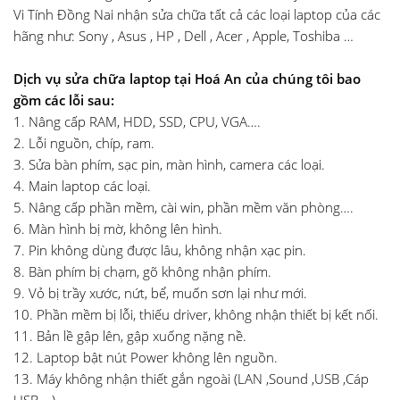
Vi Tính Đồng Nai nhận sửa chữa tất cả các loại laptop của các
hãng như: Sony , Asus , HP , Dell , Acer , Apple, Toshiba …
Dịch vụ
sửa chữa laptop tại Hoá An
của chúng tôi bao
gồm các lỗi sau:
1. Nâng cấp RAM, HDD, SSD, CPU, VGA….
2. Lỗi nguồn, chíp, ram.
3. Sửa bàn phím, sạc pin, màn hình, camera các loại.
4. Main laptop các loại.
5. Nâng cấp phần mềm, cài win, phần mềm văn phòng….
6. Màn hình bị mờ, không lên hình.
7. Pin không dùng được lâu, không nhận xạc pin.
8. Bàn phím bị chạm, gõ không nhận phím.
9. Vỏ bị trầy xước, nứt, bể, muốn sơn lại như mới.
10. Phần mềm bị lỗi, thiếu driver, không nhận thiết bị kết nối.
11. Bản lề gập lên, gập xuống nặng nề.
12. Laptop bật nút Power không lên nguồn.
13. Máy không nhận thiết gắn ngoài (LAN ,Sound ,USB ,Cáp