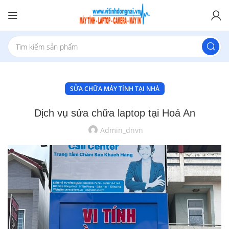
SỬA CHỮA MÁY TÍNH TẠI NHÀ
Dịch vụ sửa chữa laptop tại Hoá An
Admin_dnvn