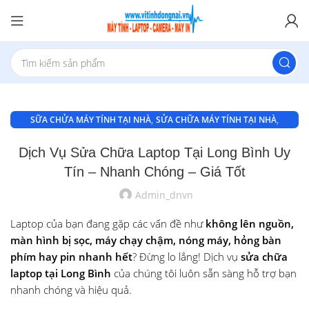
,
,
SỮA CHỬA MÁY TÍNH TẠI NHÀ
SỬA CHỮA MÁY TÍNH TẠI NHÀ
,
SỬA CHỮA MÁY TÍNH TẠI PHƯỜNG THỐNG NHẤT
Dịch Vụ Sửa Chữa Laptop Tại Long Bình Uy
,
SỬA MÁY TÍNH TẠI NHÀ BIÊN HÒA
Tín – Nhanh Chóng – Giá Tốt
SỬA MÁY TÍNH TẠI NHÀ BIÊN HÒA
Admin_dnvn
Laptop của bạn đang gặp các vấn đề như
không lên nguồn,
màn hình bị sọc, máy chạy chậm, nóng máy, hỏng bàn
phím hay pin nhanh hết
? Đừng lo lắng! Dịch vụ
sửa chữa
laptop tại Long Bình
của chúng tôi luôn sẵn sàng hỗ trợ bạn
nhanh chóng và hiệu quả.