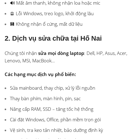
🔊 Mất âm thanh, không nhận loa hoặc mic
🪫 Lỗi Windows, treo logo, khởi động lâu
💾 Không nhận ổ cứng, mất dữ liệu
2. Dịch vụ sửa chữa tại Hố Nai
Chúng tôi nhận
sửa mọi dòng laptop
: Dell, HP, Asus, Acer,
Lenovo, MSI, MacBook…
Các hạng mục dịch vụ phổ biến:
Sửa mainboard, thay chip, xử lý lỗi nguồn
Thay bàn phím, màn hình, pin, sạc
Nâng cấp RAM, SSD – tăng tốc hệ thống
Cài đặt Windows, Office, phần mềm trọn gói
Vệ sinh, tra keo tản nhiệt, bảo dưỡng định kỳ