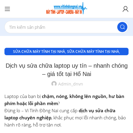
,
,
SỬA CHỮA MÁY TÍNH TẠI NHÀ
SỮA CHỬA MÁY TÍNH TẠI NHÀ
,
SỬA CHỮA MÁY TÍNH TẠI PHƯỜNG THỐNG NHẤT
Dịch vụ sửa chữa laptop uy tín – nhanh chóng
,
SỬA MÁY TÍNH TẠI NHÀ BIÊN HÒA
– giá tốt tại Hố Nai
SỬA MÁY TÍNH TẠI NHÀ BIÊN HÒA
Admin_dnvn
Laptop của bạn bị
chậm, nóng, không lên nguồn, hư bàn
phím hoặc lỗi phần mềm
?
Đừng lo – Vi Tính Đồng Nai cung cấp
dịch vụ sửa chữa
laptop chuyên nghiệp
, khắc phục mọi lỗi nhanh chóng, bảo
hành rõ ràng, hỗ trợ tận nơi.